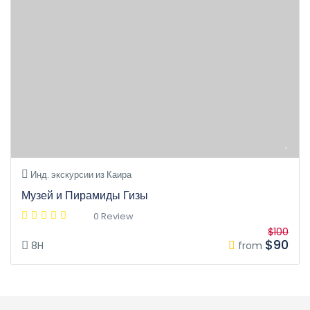
Инд. экскурсии из Каира
Музей и Пирамиды Гизы
0 Review
$100
$90
8H
from