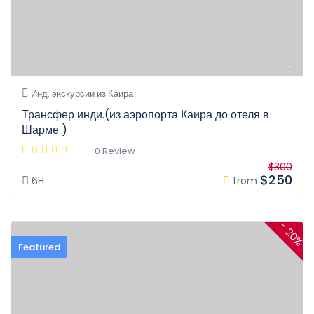
Инд. экскурсии из Каира
Трансфер инди.(из аэропорта Каира до отеля в
Шарме )
0 Review
$300
$250
6H
from
- 20%
Featured