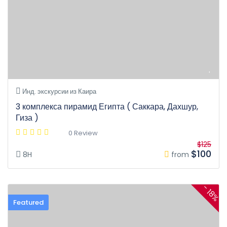
Инд. экскурсии из Каира
3 комплекса пирамид Египта ( Саккара, Дахшур,
Гиза )
0 Review
$125
$100
8H
from
- 18%
Featured