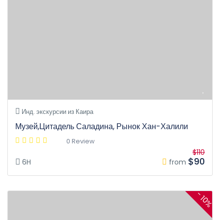
Инд. экскурсии из Каира
Музей,Цитадель Саладина, Рынок Хан-Халили
0 Review
$110
$90
6H
from
- 10%