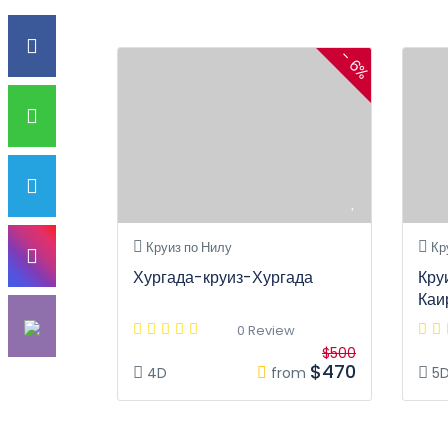
- 6%
Круиз по Нилу
Кр
Хургада-круиз-Хургада
Кру
Каи
0 Review
$500
$470
4D
from
5