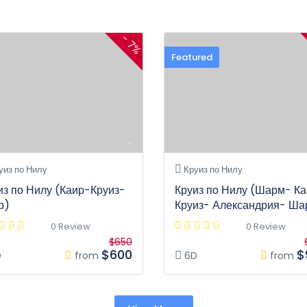
- 7%
Featured
уиз по Нилу
Круиз по Нилу
из по Нилу (Каир-Круиз-
Круиз по Нилу (Шарм- К
р)
Круиз- Александрия- Ша
0 Review
0 Review
$650
$600
$
D
from
6D
from