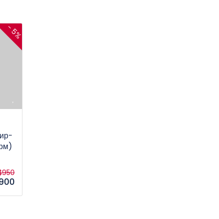
- 5%
аир-
рм)
$950
900