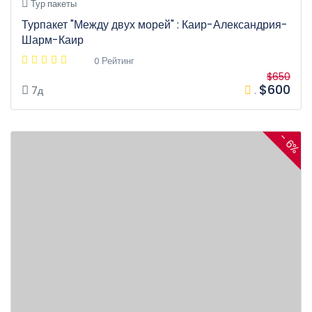
Тур пакеты
Турпакет "Между двух морей" : Каир-Александрия-
Шарм-Каир
0 Рейтинг
$650
$600
7д
.
- 6%