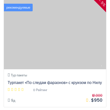
- 5%
рекомендуемые
Тур пакеты
Турпакет «По следам фараонов» с круизом по Нилу
0 Рейтинг
$1.000
$950
9д
.