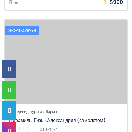
$900
6д
.
рекомендуемые
Индивид. туры из Шарма
Пирамиды Гизы-Александрия (самолетом)
0 Рейтинг