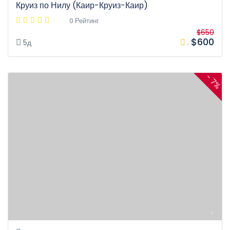
Круиз по Нилу (Каир-Круиз-Каир)
0 Рейтинг
$650
$600
5д
.
- 7%