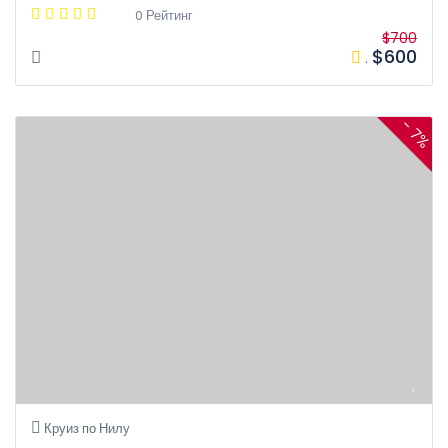
0 Рейтинг
$700
$600
.
- 7%
Круиз по Нилу