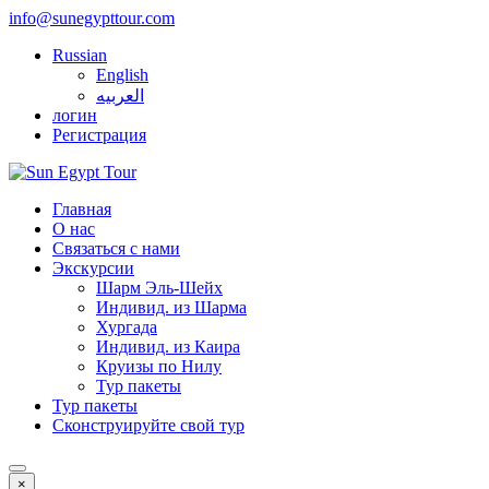
info@sunegypttour.com
Russian
English
العربيه
логин
Регистрация
Главная
О нас
Связаться с нами
Экскурсии
Шарм Эль-Шейх
Индивид. из Шарма
Хургада
Индивид. из Каира
Круизы по Нилу
Тур пакеты
Тур пакеты
Сконструируйте свой тур
×