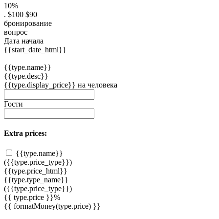
10%
.
$100
$90
бронирование
вопрос
Дата начала
{{start_date_html}}
{{type.name}}
{{type.desc}}
{{type.display_price}} на человека
Гости
Extra prices:
{{type.name}}
({{type.price_type}})
{{type.price_html}}
{{type.type_name}}
({{type.price_type}})
{{ type.price }}%
{{ formatMoney(type.price) }}