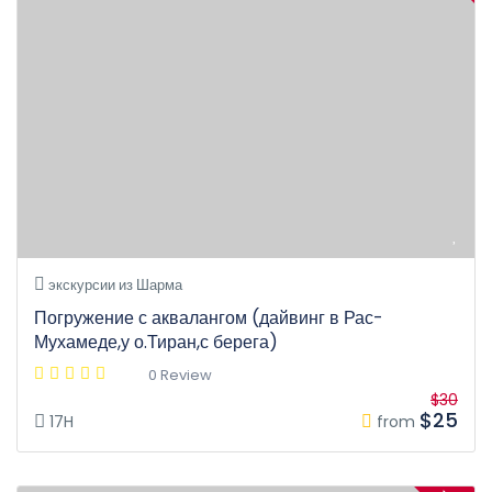
экскурсии из Шарма
Погружение с аквалангом (дайвинг в Рас-
Мухамеде,у о.Тиран,с берега)
0 Review
$30
$25
17H
from