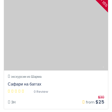
- 16%
экскурсии из Шарма
Сафари на баггах
0 Review
$30
$25
3H
from