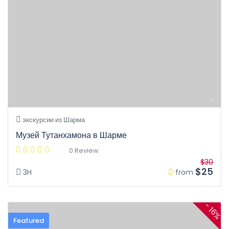
экскурсии из Шарма
Музей Тутанхамона в Шарме
0 Review
$30
$25
3H
from
- 16%
Featured