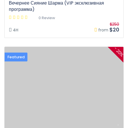
Вечернее Сияние Шарма (VIP эксклюзивная
программа)
0 Review
$250
$20
4H
from
- 20%
Featured