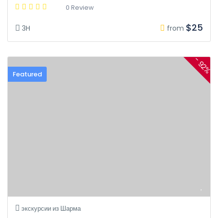
0 Review
$25
3H
from
- 92%
Featured
экскурсии из Шарма