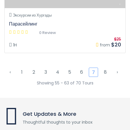
Экскурсии из Хургады
Парасейлинг
0 Review
$25
$20
1H
from
‹
1
2
3
4
5
6
8
›
7
Showing 55 - 63 of 70 Tours
Get Updates & More
Thoughtful thoughts to your inbox