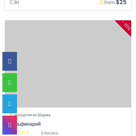
$25
3H
from
- 10%
экскурсии из Шарма
Дельфинарий
0 Review