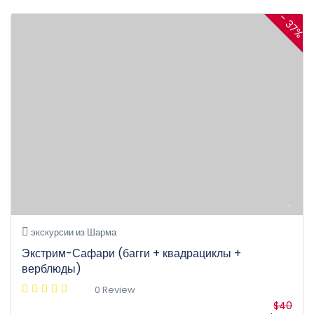
- 37%
экскурсии из Шарма
Экстрим-Сафари (багги + квадрациклы +
верблюды)
0 Review
$40