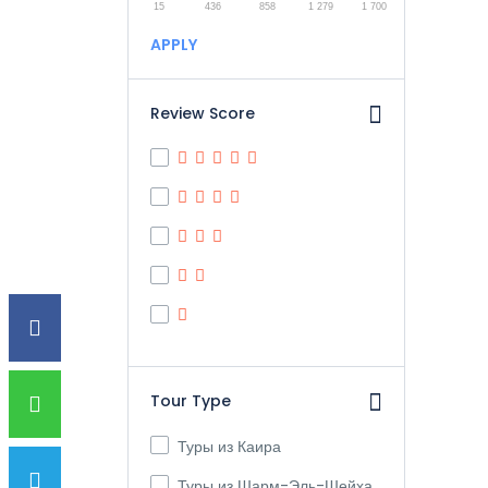
15
436
858
1 279
1 700
APPLY
Review Score
Tour Type
Туры из Каира
Туры из Шарм-Эль-Шейха