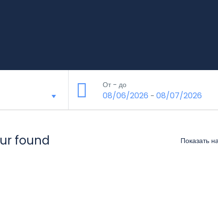
От - до
08/06/2026
08/07/2026
-
our found
Показать н