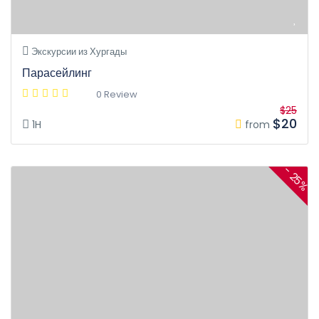
Экскурсии из Хургады
Парасейлинг
0 Review
$25
$20
1H
from
- 25%