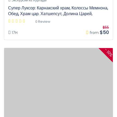
Экскурсии из Хургады
Супер Луксор: Карнакский храм, Колоссы Мемнона,
Обед, Храм цар. Хатшепсут, Долина Царей,
0 Review
$55
$50
17H
from
- 10%