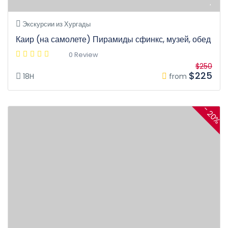
Экскурсии из Хургады
Каир (на самолете) Пирамиды сфинкс, музей, обед
0 Review
$250
$225
18H
from
- 20%