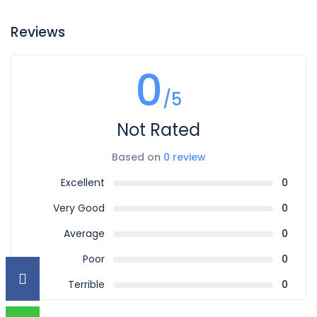
Reviews
0
/5
Not Rated
Based on
0 review
Excellent
0
Very Good
0
Average
0
Poor
0
Terrible
0