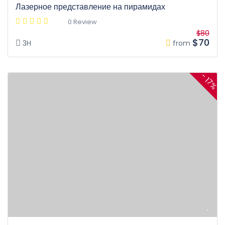
Лазерное представление на пирамидах
0 Review
$80
$70
3H
from
- 17%