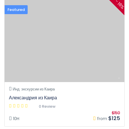
- 16%
Featured
Инд. экскурсии из Каира
Александрия из Каира
0 Review
$150
$125
10H
from