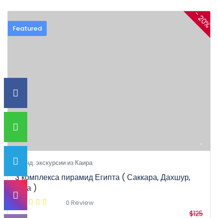
- 20%
Featured
Инд. экскурсии из Каира
3 комплекса пирамид Египта ( Саккара, Дахшур,
Гиза )
0 Review
$125