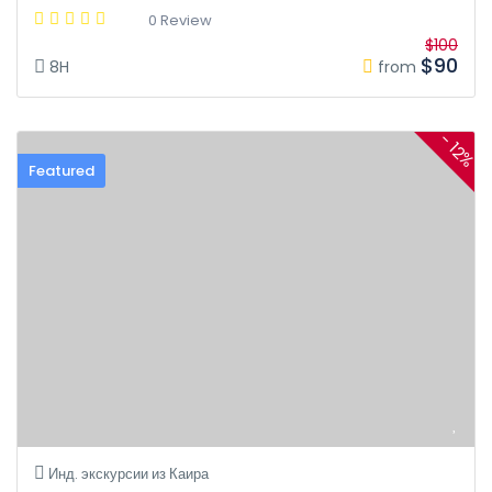
0 Review
$100
$90
8H
from
- 12%
Featured
Инд. экскурсии из Каира