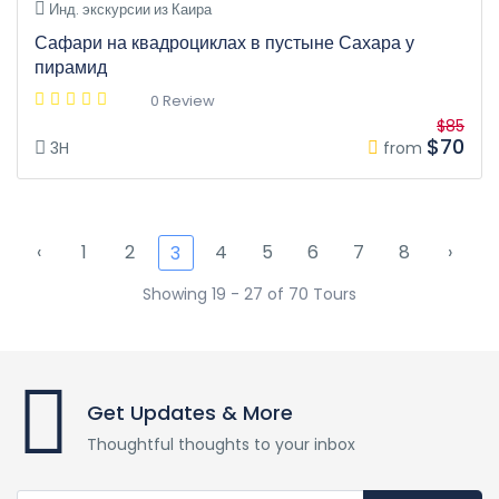
Инд. экскурсии из Каира
Сафари на квадроциклах в пустыне Сахара у
пирамид
0 Review
$85
$70
3H
from
‹
1
2
4
5
6
7
8
›
3
Showing 19 - 27 of 70 Tours
Get Updates & More
Thoughtful thoughts to your inbox